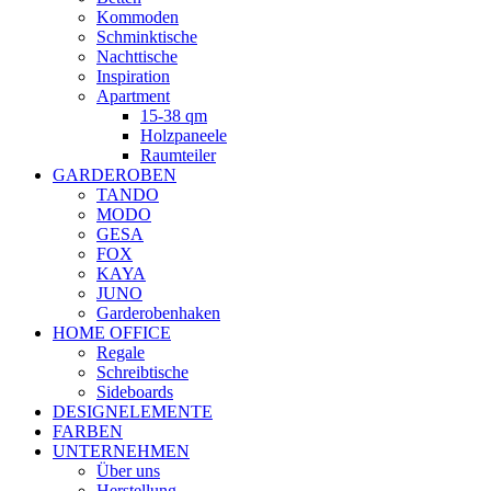
Kommoden
Schminktische
Nachttische
Inspiration
Apartment
15-38 qm
Holzpaneele
Raumteiler
GARDEROBEN
TANDO
MODO
GESA
FOX
KAYA
JUNO
Garderobenhaken
HOME OFFICE
Regale
Schreibtische
Sideboards
DESIGNELEMENTE
FARBEN
UNTERNEHMEN
Über uns
Herstellung