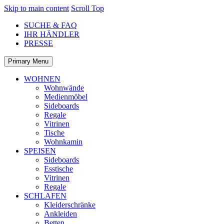
Skip to main content
Scroll Top
SUCHE & FAQ
IHR HÄNDLER
PRESSE
Primary Menu
WOHNEN
Wohnwände
Medienmöbel
Sideboards
Regale
Vitrinen
Tische
Wohnkamin
SPEISEN
Sideboards
Esstische
Vitrinen
Regale
SCHLAFEN
Kleiderschränke
Ankleiden
Betten